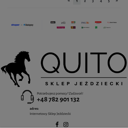
«
»
1
2
3
4
5
Potrzebujesz pomocy? Zadzwoń!
+48 782 901 132
adres:
Internetowy Sklep Jeździecki