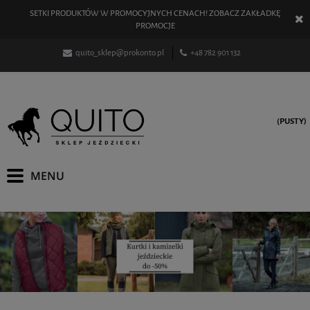
SETKI PRODUKTÓW W PROMOCYJNYCH CENACH! ZOBACZ ZAKŁADKĘ
PROMOCJE
quito_sklep@prokonto.pl
+48 782 901 132
(PUSTY)