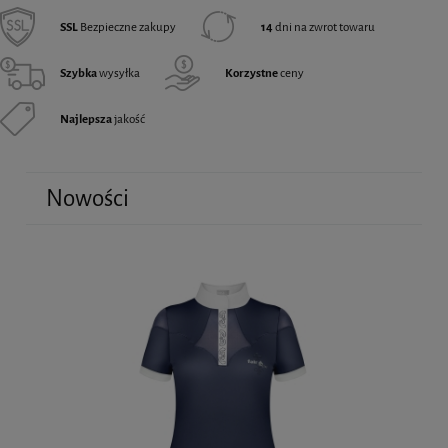
SSL
Bezpieczne zakupy
14
dni na zwrot towaru
Szybka
wysyłka
Korzystne
ceny
Najlepsza
jakość
Nowości