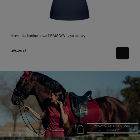
Koszulka konkursowa FP AMAYA - granatowy
Ko
295,00 zł
295