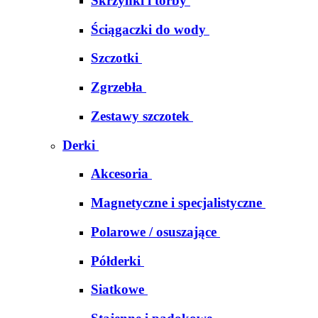
Skrzynki i torby
Ściągaczki do wody
Szczotki
Zgrzebła
Zestawy szczotek
Derki
Akcesoria
Magnetyczne i specjalistyczne
Polarowe / osuszające
Półderki
Siatkowe