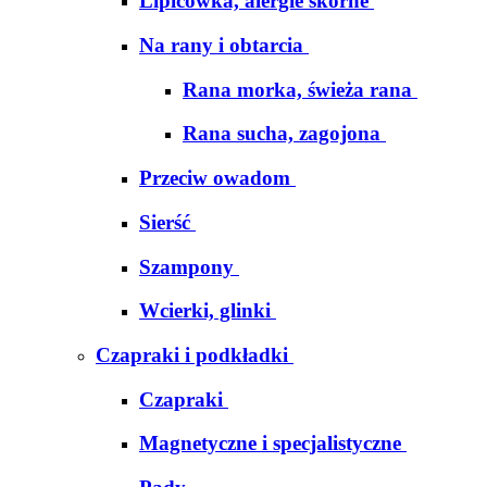
Lipicówka, alergie skórne
Na rany i obtarcia
Rana morka, świeża rana
Rana sucha, zagojona
Przeciw owadom
Sierść
Szampony
Wcierki, glinki
Czapraki i podkładki
Czapraki
Magnetyczne i specjalistyczne