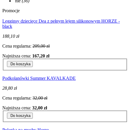
nie
(36)
Promocje
Legginsy dziecięce Dea z pełnym lejem silikonowym HORZE -
black
188,10 zł
Cena regularna:
209,00 zł
Najniższa cena:
167,20 zł
Do koszyka
Podkolanówki Summer KAVALKADE
28,80 zł
Cena regularna:
32,00 zł
Najniższa cena:
32,00 zł
Do koszyka
Pułapka na muchy Horze