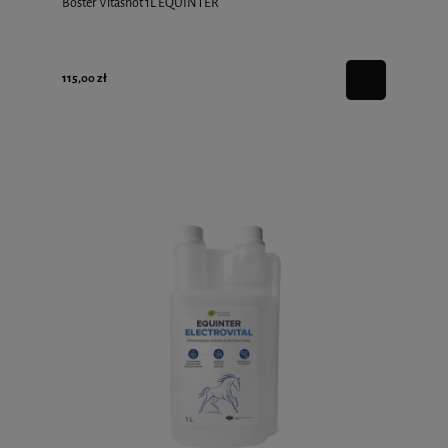
Boster Vitashot 1L EQUINTER
115,00 zł