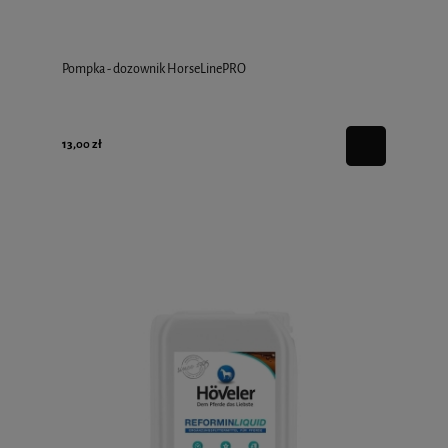
Pompka - dozownik HorseLinePRO
13,00 zł