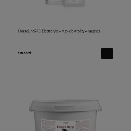
HorseLinePRO Electrolyte + Mg - elektrolity + magnez
119,00 zł