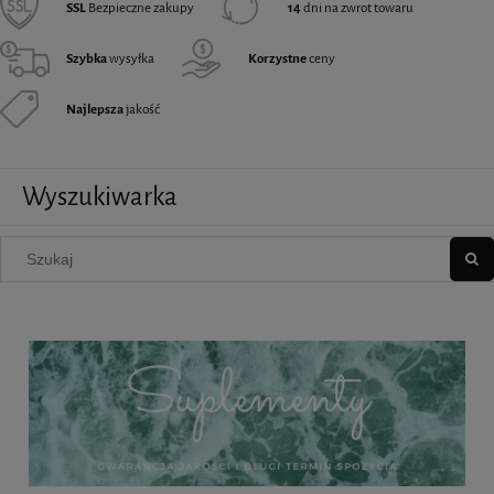
SSL
Bezpieczne zakupy
14
dni na zwrot towaru
Szybka
wysyłka
Korzystne
ceny
Najlepsza
jakość
Wyszukiwarka