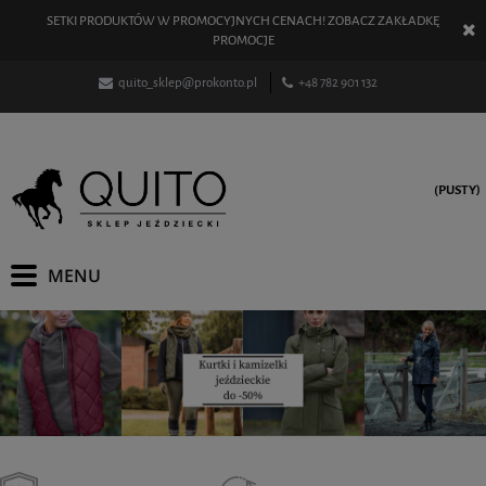
SETKI PRODUKTÓW W PROMOCYJNYCH CENACH! ZOBACZ ZAKŁADKĘ
PROMOCJE
quito_sklep@prokonto.pl
+48 782 901 132
(PUSTY)