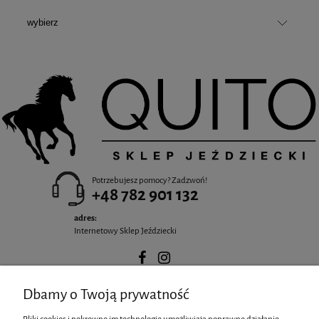
Potrzebujesz pomocy? Zadzwoń!
+48 782 901 132
adres:
Internetowy Sklep Jeździecki
Dbamy o Twoją prywatność
POMOC