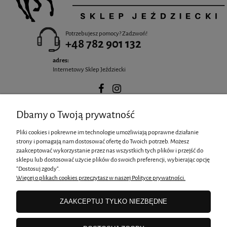
Potrzebujesz pomocy? Zadzwoń!
+48 782 901 132
adres:
Internetowy Sklep Jeździecki
Dbamy o Twoją prywatność
POMOC
Pliki cookies i pokrewne im technologie umożliwiają poprawne działanie
strony i pomagają nam dostosować ofertę do Twoich potrzeb. Możesz
zaakceptować wykorzystanie przez nas wszystkich tych plików i przejść do
MOJE KONTO
sklepu lub dostosować użycie plików do swoich preferencji, wybierając opcję
"Dostosuj zgody".
Więcej o plikach cookies przeczytasz w naszej Polityce prywatności.
PŁATNOŚCI I DOSTAWA
ZAAKCEPTUJ TYLKO NIEZBĘDNE
INFORMACJE