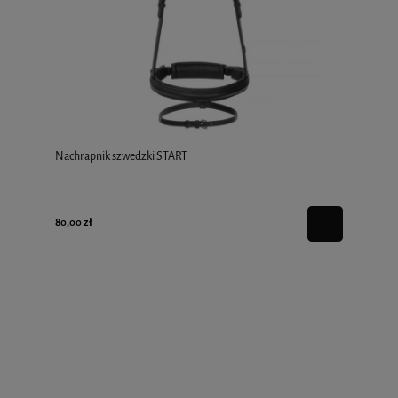
Nachrapnik szwedzki START
80,00 zł