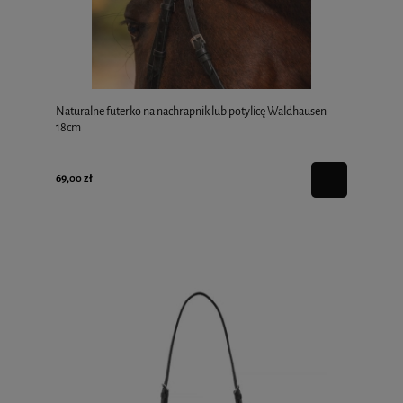
Naturalne futerko na nachrapnik lub potylicę Waldhausen
18cm
69,00 zł