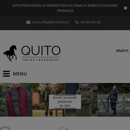
SETKI PRODUKTÓW W PROMOCYJNYCH CENACH! ZOBACZ ZAKŁADKĘ
PROMOCJE
quito_sklep@prokonto.pl
+48 782 901 132
(PUSTY)