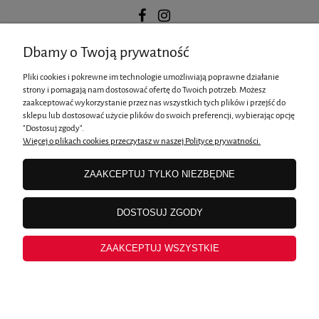
Dbamy o Twoją prywatność
POMOC
Pliki cookies i pokrewne im technologie umożliwiają poprawne działanie
strony i pomagają nam dostosować ofertę do Twoich potrzeb. Możesz
zaakceptować wykorzystanie przez nas wszystkich tych plików i przejść do
MOJE KONTO
sklepu lub dostosować użycie plików do swoich preferencji, wybierając opcję
"Dostosuj zgody".
Więcej o plikach cookies przeczytasz w naszej Polityce prywatności.
PŁATNOŚCI I DOSTAWA
ZAAKCEPTUJ TYLKO NIEZBĘDNE
INFORMACJE
DOSTOSUJ ZGODY
ZAAKCEPTUJ WSZYSTKIE
O NAS
pokaż pełną wersję strony