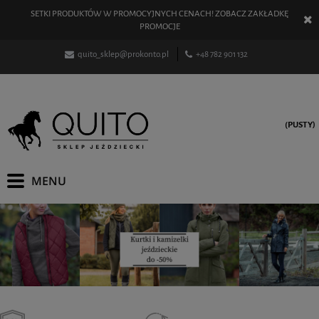
SETKI PRODUKTÓW W PROMOCYJNYCH CENACH! ZOBACZ ZAKŁADKĘ
PROMOCJE
quito_sklep@prokonto.pl
+48 782 901 132
(PUSTY)