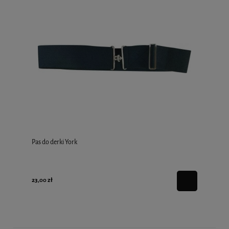
Pas do derki York
23,00 zł