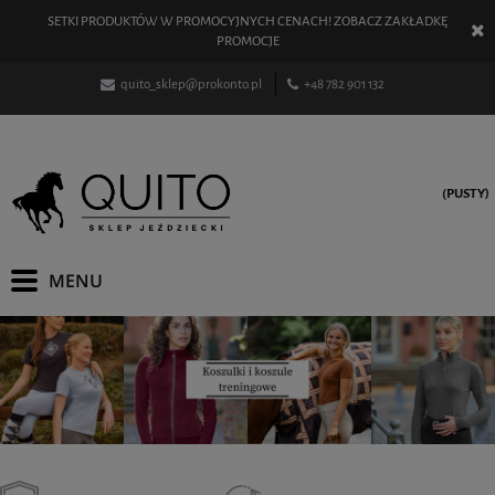
SETKI PRODUKTÓW W PROMOCYJNYCH CENACH! ZOBACZ ZAKŁADKĘ
PROMOCJE
quito_sklep@prokonto.pl
+48 782 901 132
(PUSTY)