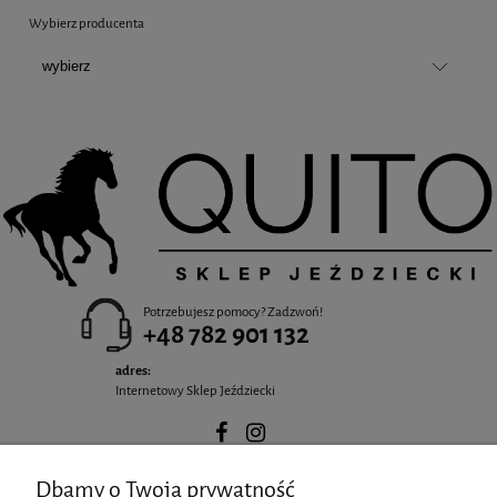
Wybierz producenta
Potrzebujesz pomocy? Zadzwoń!
+48 782 901 132
adres:
Internetowy Sklep Jeździecki
Dbamy o Twoją prywatność