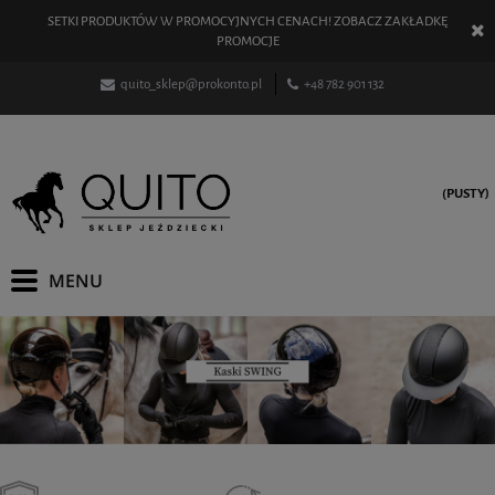
SETKI PRODUKTÓW W PROMOCYJNYCH CENACH! ZOBACZ ZAKŁADKĘ
PROMOCJE
quito_sklep@prokonto.pl
+48 782 901 132
(PUSTY)