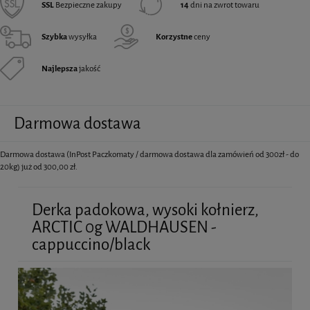
SSL
Bezpieczne zakupy
14
dni na zwrot towaru
Szybka
wysyłka
Korzystne
ceny
Najlepsza
jakość
Darmowa dostawa
Darmowa dostawa (InPost Paczkomaty / darmowa dostawa dla zamówień od 300zł - do
20kg) już od 300,00 zł.
Derka padokowa, wysoki kołnierz,
ARCTIC 0g WALDHAUSEN -
cappuccino/black