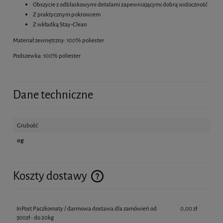
Obszycie z odblaskowymi detalami zapewniającymi dobrą widoczność
Z praktycznym pokrowcem
Z wkładką Stay-Clean
Materiał zewnętrzny: 100% poliester
Podszewka: 100% poliester
Dane techniczne
Grubość
0g
Koszty dostawy
Cena nie zawiera ewentualnych kosztów płatności
InPost Paczkomaty / darmowa dostawa dla zamówień od
0,00 zł
300zł - do 20kg