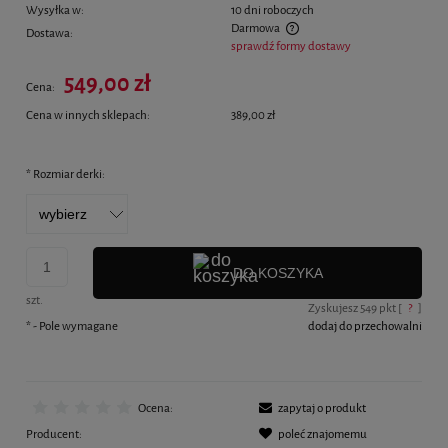
Wysyłka w:
10 dni roboczych
Darmowa
Dostawa:
sprawdź formy dostawy
Cena nie zawiera ewentualnych kosztów płatności
549,00 zł
Cena:
Cena w innych sklepach:
389,00 zł
*
Rozmiar derki:
DO KOSZYKA
szt.
Zyskujesz
549
pkt [
?
]
*
- Pole wymagane
dodaj do przechowalni
Ocena:
zapytaj o produkt
Producent:
poleć znajomemu