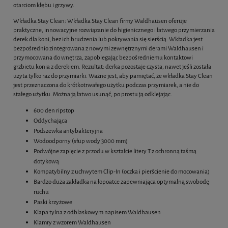
otarciom kłębu i grzywy.
Wkładka Stay Clean: Wkładka Stay Clean firmy Waldhausen oferuje
praktyczne, innowacyjne rozwiązanie do higienicznego i łatwego przymierzania
derek dla koni, bez ich brudzenia lub pokrywania się sierścią. Wkładka jest
bezpośrednio zintegrowana z nowymi zewnętrznymi derami Waldhausen i
przymocowana do wnętrza, zapobiegając bezpośredniemu kontaktowi
grzbietu konia z derekiem. Rezultat: derka pozostaje czysta, nawet jeśli została
użyta tylko raz do przymiarki. Ważne jest, aby pamiętać, że wkładka Stay Clean
jest przeznaczona do krótkotrwałego użytku podczas przymiarek, a nie do
stałego użytku. Można ją łatwo usunąć, po prostu ją odklejając.
600 den ripstop
Oddychająca
Podszewka antybakteryjna
Wodoodporny (słup wody 3000 mm)
Podwójne zapięcie z przodu w kształcie litery T z ochronną taśmą
dotykową
Kompatybilny z uchwytem Clip-In (oczka i pierścienie do mocowania)
Bardzo duża zakładka na łopoatce zapewniająca optymalną swobodę
ruchu
Paski krzyżowe
Klapa tylna z odblaskowym napisem Waldhausen
Klamry z wzorem Waldhausen