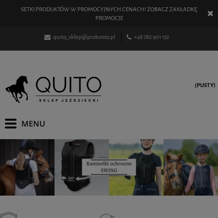
SETKI PRODUKTÓW W PROMOCYJNYCH CENACH! ZOBACZ ZAKŁADKĘ
PROMOCJE
quito_sklep@prokonto.pl
+48 782 901 132
(PUSTY)