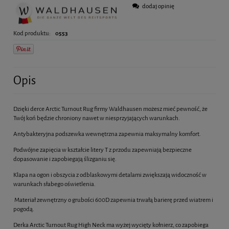
dodaj opinię
Kod produktu:
0553
Opis
Dzięki derce Arctic Turnout Rug firmy Waldhausen możesz mieć pewność, że
Twój koń będzie chroniony nawet w niesprzyjających warunkach.
Antybakteryjna podszewka wewnętrzna zapewnia maksymalny komfort.
Podwójne zapięcia w kształcie litery T z przodu zapewniają bezpieczne
dopasowanie i zapobiegają ślizganiu się.
Klapa na ogon i obszycia z odblaskowymi detalami zwiększają widoczność w
warunkach słabego oświetlenia.
Materiał zewnętrzny o grubości 600D zapewnia trwałą barierę przed wiatrem i
pogodą.
Derka Arctic Turnout Rug High Neck ma wyżej wycięty kołnierz, co zapobiega