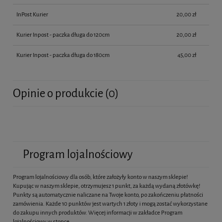
InPost Kurier
20,00 zł
Kurier Inpost - paczka długa do 120cm
20,00 zł
Kurier Inpost - paczka długa do 180cm
45,00 zł
Opinie o produkcie (0)
Program lojalnościowy
Program lojalnościowy dla osób, które założyły konto w naszym sklepie!
Kupując w naszym sklepie, otrzymujesz 1 punkt, za każdą wydaną złotówkę!
Punkty są automatycznie naliczane na Twoje konto, po zakończeniu płatności
zamówienia. Każde 10 punktów jest wartych 1 złoty i mogą zostać wykorzystane
do zakupu innych produktów. Więcej informacji w zakładce Program
lojalnościowy w stopce.