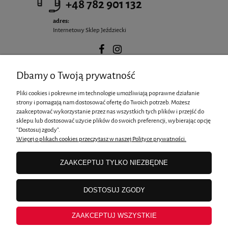
+48 782 901 132
adres:
Internetowy Sklep Jeździecki
Dbamy o Twoją prywatność
POMOC
Pliki cookies i pokrewne im technologie umożliwiają poprawne działanie
strony i pomagają nam dostosować ofertę do Twoich potrzeb. Możesz
zaakceptować wykorzystanie przez nas wszystkich tych plików i przejść do
MOJE KONTO
sklepu lub dostosować użycie plików do swoich preferencji, wybierając opcję
"Dostosuj zgody".
Więcej o plikach cookies przeczytasz w naszej Polityce prywatności.
PŁATNOŚCI I DOSTAWA
ZAAKCEPTUJ TYLKO NIEZBĘDNE
INFORMACJE
DOSTOSUJ ZGODY
ZAAKCEPTUJ WSZYSTKIE
O NAS