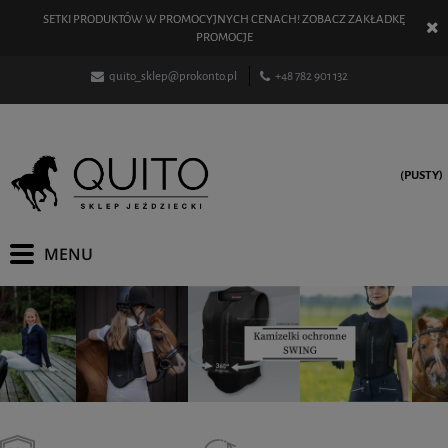
SETKI PRODUKTÓW W PROMOCYJNYCH CENACH! ZOBACZ ZAKŁADKĘ
PROMOCJE
quito_sklep@prokonto.pl
+48 782 901 132
(PUSTY)