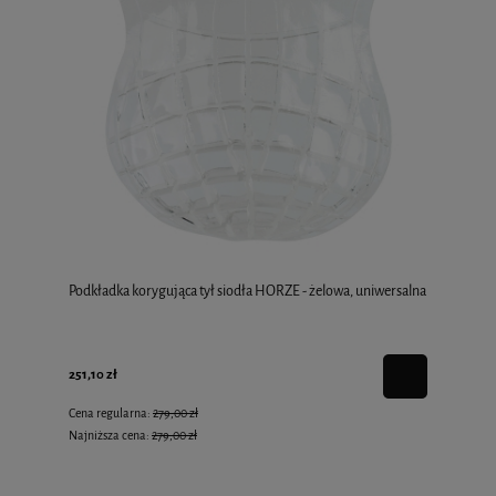
Podkładka korygująca tył siodła HORZE - żelowa, uniwersalna
251,10 zł
Cena regularna:
279,00 zł
Najniższa cena:
279,00 zł