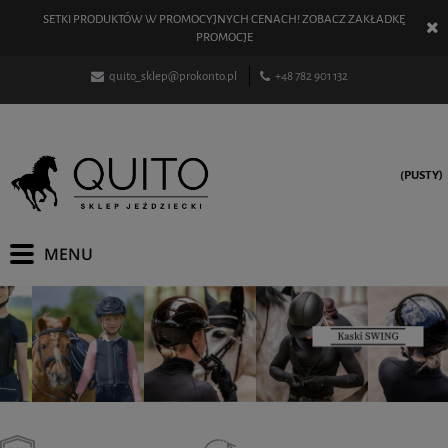
SETKI PRODUKTÓW W PROMOCYJNYCH CENACH! ZOBACZ ZAKŁADKĘ
PROMOCJE
quito_sklep@prokonto.pl
+48 782 901 132
(PUSTY)