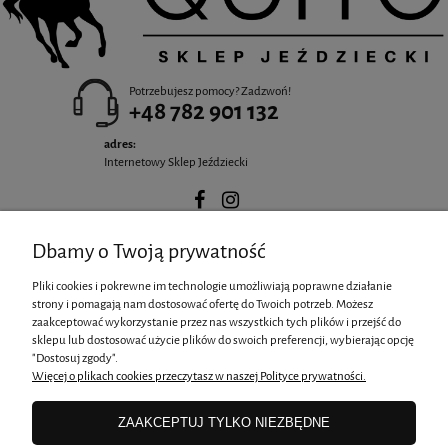
Potrzebujesz pomocy? Zadzwoń!
+48 782 901 132
adres:
Internetowy Sklep Jeździecki
Dbamy o Twoją prywatność
POMOC
Pliki cookies i pokrewne im technologie umożliwiają poprawne działanie
strony i pomagają nam dostosować ofertę do Twoich potrzeb. Możesz
zaakceptować wykorzystanie przez nas wszystkich tych plików i przejść do
MOJE KONTO
sklepu lub dostosować użycie plików do swoich preferencji, wybierając opcję
"Dostosuj zgody".
Więcej o plikach cookies przeczytasz w naszej Polityce prywatności.
PŁATNOŚCI I DOSTAWA
ZAAKCEPTUJ TYLKO NIEZBĘDNE