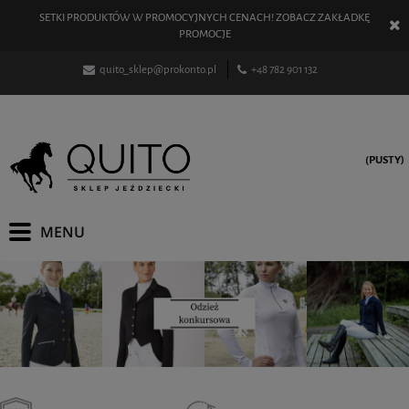
SETKI PRODUKTÓW W PROMOCYJNYCH CENACH! ZOBACZ ZAKŁADKĘ
PROMOCJE
quito_sklep@prokonto.pl
+48 782 901 132
(PUSTY)