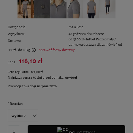
Dostępność:
mała ilość
Wysyłka w:
48 godzin w dni robocze
od 15,00 zł
- InPost Paczkomaty /
Dostawa:
darmowa dostawa dla zamówień od
300zł - do 20kg
sprawdź formy dostawy
Cena nie zawiera ewentualnych kosztów płatności
116,10 zł
Cena:
Cena regularna:
129,00 zł
Najniższa cena z 30 dni przed obniżką:
129,00 zł
Promocja trwa do 9 sierpnia 2026
*
Rozmiar: