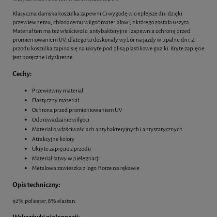
Klasyczna damska koszulka zapewni Ci wygodę w cieplejsze dni dzięki
przewiewnemu, chłonącemu wilgoć materiałowi, z którego została uszyta.
Materiał ten ma też właściwości antybakteryjne i zapewnia ochronę przed
promieniowaniem UV, dlatego to doskonały wybór na jazdy w upalne dni. Z
przodu koszulka zapina się na ukryte pod plisą plastikowe guziki. Kryte zapięcie
jest poręczne i dyskretne.
Cechy:
Przewiewny materiał
Elastyczny materiał
Ochrona przed promieniowaniem UV
Odprowadzanie wilgoci
Materiał o właściwościach antybakteryjnych i antystatycznych
Atrakcyjne kolory
Ukryte zapięcie z przodu
Materiał łatwy w pielęgnacji
Metalowa zawieszka z logo Horze na rękawie
Opis techniczny:
92% poliester, 8% elastan.