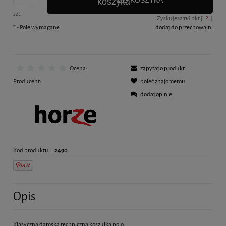
DO KOSZYKA
szt.
Zyskujesz
116
pkt [
?
]
*
- Pole wymagane
dodaj do przechowalni
Ocena:
zapytaj o produkt
Producent:
poleć znajomemu
dodaj opinię
Kod produktu:
2490
Opis
Klasyczna damska techniczna koszulka polo.