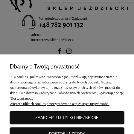
Potrzebujesz pomocy? Zadzwoń!
+48 782 901 132
adres:
Internetowy Sklep Jeździecki
Dbamy o Twoją prywatność
POMOC
Pliki cookies i pokrewne im technologie umożliwiają poprawne działanie
strony i pomagają nam dostosować ofertę do Twoich potrzeb. Możesz
zaakceptować wykorzystanie przez nas wszystkich tych plików i przejść do
MOJE KONTO
sklepu lub dostosować użycie plików do swoich preferencji, wybierając opcję
"Dostosuj zgody".
Więcej o plikach cookies przeczytasz w naszej Polityce prywatności.
PŁATNOŚCI I DOSTAWA
ZAAKCEPTUJ TYLKO NIEZBĘDNE
INFORMACJE
DOSTOSUJ ZGODY