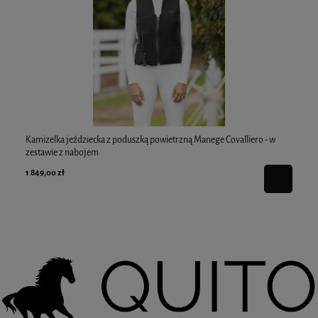
Kamizelka jeździecka z poduszką powietrzną Manege Covalliero - w
Cza
zestawie z nabojem
1 849,00 zł
2 6