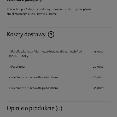
Wskazówki pielęgnacji:
Prać w temp. 40 stopni z podobnymi kolorami. Nie używać płynu
zmiękczającego. Nie suszyć w suszarce.
Koszty dostawy
Cena nie zawiera ewentualnych kosztów płatności
InPost Paczkomaty / darmowa dostawa dla zamówień od
15,00 zł
300zł - do 20kg
InPost Kurier
20,00 zł
Kurier Inpost - paczka długa do 120cm
20,00 zł
Kurier Inpost - paczka długa do 180cm
45,00 zł
Opinie o produkcie (0)