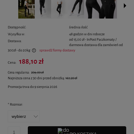
Dostępność:
średnia ilość
Wysyłka w:
48 godzin w dni robocze
od 15,00 zł
- InPost Paczkomaty /
Dostawa:
darmowa dostawa dla zamówień od
300zł - do 20kg
sprawdź formy dostawy
Cena nie zawiera ewentualnych kosztów płatności
188,10 zł
Cena:
Cena regularna:
209,00 zł
Najniższa cena z 30 dni przed obniżką:
167,20 zł
Promocja trwa do 9 sierpnia 2026
*
Rozmiar: