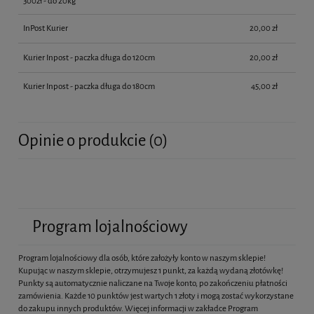
300zł - do 20kg
InPost Kurier
20,00 zł
Kurier Inpost - paczka długa do 120cm
20,00 zł
Kurier Inpost - paczka długa do 180cm
45,00 zł
Opinie o produkcie (0)
Program lojalnościowy
Program lojalnościowy dla osób, które założyły konto w naszym sklepie!
Kupując w naszym sklepie, otrzymujesz 1 punkt, za każdą wydaną złotówkę!
Punkty są automatycznie naliczane na Twoje konto, po zakończeniu płatności
zamówienia. Każde 10 punktów jest wartych 1 złoty i mogą zostać wykorzystane
do zakupu innych produktów. Więcej informacji w zakładce Program