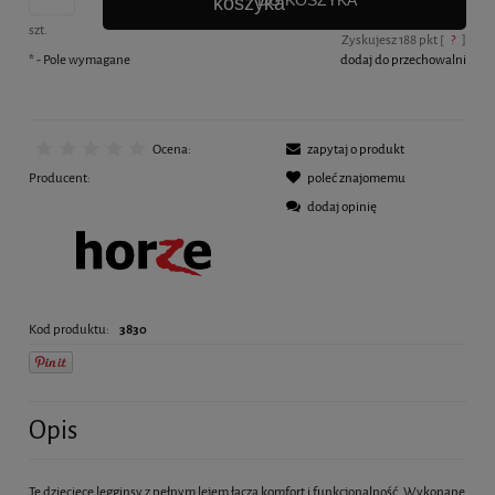
DO KOSZYKA
szt.
Zyskujesz
188
pkt [
?
]
*
- Pole wymagane
dodaj do przechowalni
Ocena:
zapytaj o produkt
Producent:
poleć znajomemu
dodaj opinię
Kod produktu:
3830
Opis
Te dziecięce legginsy z pełnym lejem łączą komfort i funkcjonalność. Wykonane