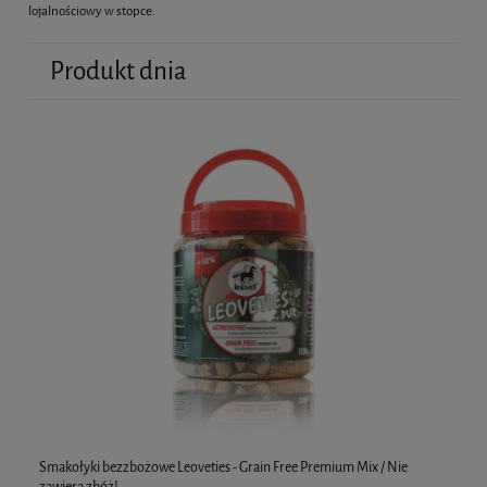
lojalnościowy w stopce.
Produkt dnia
Smakołyki bezzbożowe Leoveties - Grain Free Premium Mix / Nie
Ho
zawiera zbóż!