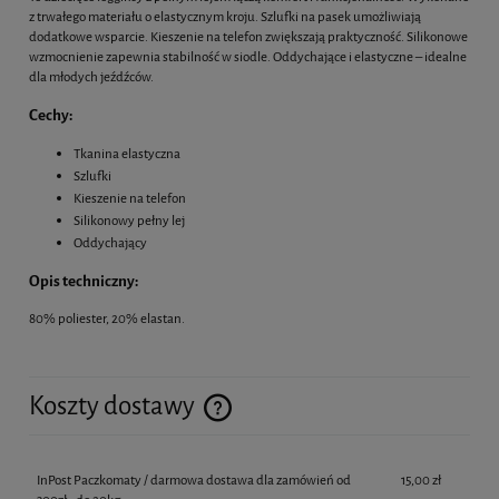
z trwałego materiału o elastycznym kroju. Szlufki na pasek umożliwiają
dodatkowe wsparcie. Kieszenie na telefon zwiększają praktyczność. Silikonowe
wzmocnienie zapewnia stabilność w siodle. Oddychające i elastyczne – idealne
dla młodych jeźdźców.
Cechy:
Tkanina elastyczna
Szlufki
Kieszenie na telefon
Silikonowy pełny lej
Oddychający
Opis techniczny:
80% poliester, 20% elastan.
Koszty dostawy
Cena nie zawiera ewentualnych kosztów płatności
InPost Paczkomaty / darmowa dostawa dla zamówień od
15,00 zł