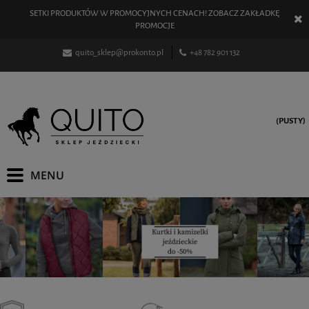
SETKI PRODUKTÓW W PROMOCYJNYCH CENACH! ZOBACZ ZAKŁADKĘ
PROMOCJE
quito_sklep@prokonto.pl
+48 782 901 132
(PUSTY)