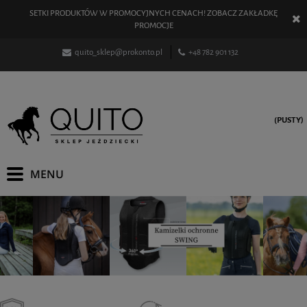
SETKI PRODUKTÓW W PROMOCYJNYCH CENACH! ZOBACZ ZAKŁADKĘ
PROMOCJE
quito_sklep@prokonto.pl
+48 782 901 132
(PUSTY)