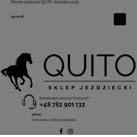
Planner jeździecki QUITO - kalendarz 2025
Sm
za
59,00 zł
30,
Potrzebujesz pomocy? Zadzwoń!
+48 782 901 132
adres:
Internetowy Sklep Jeździecki