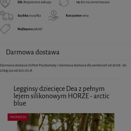
SSL
Bezpieczne zakupy
14
dni na zwrot towaru
Szybka
wysyłka
Korzystne
ceny
Najlepsza
jakość
Darmowa dostawa
Darmowa dostawa (InPost Paczkomaty / darmowa dostawa dla zamówień od 300zł - do
20kg) już od 300,00 zł.
Legginsy dziecięce Dea z pełnym
lejem silikonowym HORZE - arctic
blue
PROMOCJA