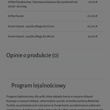
InPost Paczkomaty / darmowa dostawa dla zamówień od
15,00 zł
300zł - do 20kg
InPost Kurier
20,00 zł
Kurier Inpost - paczka długa do 120cm
20,00 zł
Kurier Inpost - paczka długa do 180cm
45,00 zł
Opinie o produkcie (0)
Program lojalnościowy
Program lojalnościowy dla osób, które założyły konto w naszym sklepie!
Kupując w naszym sklepie, otrzymujesz 1 punkt, za każdą wydaną złotówkę!
Punkty są automatycznie naliczane na Twoje konto, po zakończeniu płatności
zamówienia. Każde 10 punktów jest wartych 1 złoty i mogą zostać wykorzystane