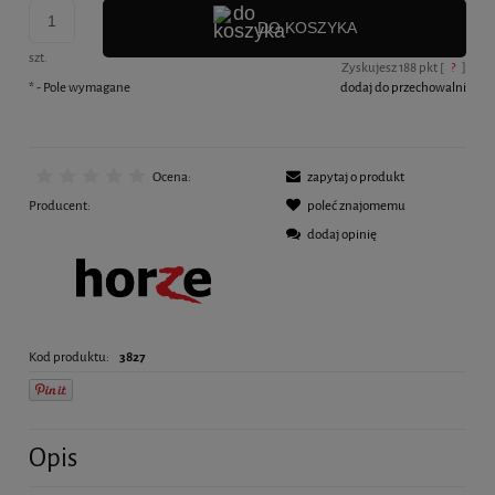
DO KOSZYKA
szt.
Zyskujesz
188
pkt [
?
]
*
- Pole wymagane
dodaj do przechowalni
Ocena:
zapytaj o produkt
Producent:
poleć znajomemu
dodaj opinię
Kod produktu:
3827
Opis