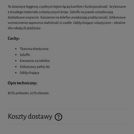
Te dziecięce legginsy z pełnym lejem łączą komfort i funkcjonalność. Wykonane
z trwałego materiału o elastycznym kroju. Szlufki na pasek umożliwiają
dodatkowe wsparcie. Kieszenie na telefon zwiększają praktyczność. Silikonowe
wzmocnienie zapewnia stabilność w siodle. Oddychające i elastyczne – idealne
dla młodych jeźdźców.
Cechy:
Tkanina elastyczna
Szlufki
Kieszenie na telefon
Silikonowy pełny lej
Oddychający
Opis techniczny:
80% poliester, 20% elastan.
Koszty dostawy
Cena nie zawiera ewentualnych kosztów płatności