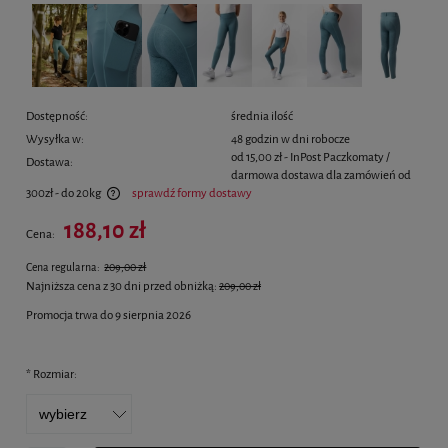
Dostępność:
średnia ilość
Wysyłka w:
48 godzin w dni robocze
od 15,00 zł
- InPost Paczkomaty /
Dostawa:
darmowa dostawa dla zamówień od
300zł - do 20kg
sprawdź formy dostawy
Cena nie zawiera ewentualnych kosztów płatności
188,10 zł
Cena:
Cena regularna:
209,00 zł
Najniższa cena z 30 dni przed obniżką:
209,00 zł
Promocja trwa do 9 sierpnia 2026
*
Rozmiar: