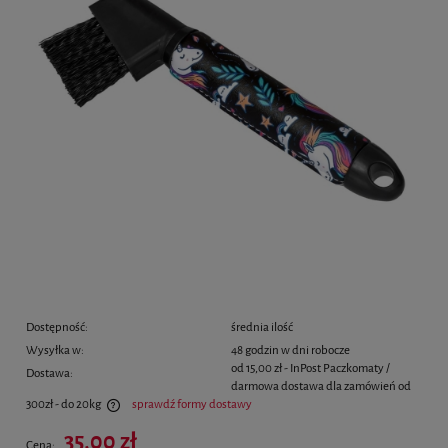
Dostępność:
średnia ilość
Wysyłka w:
48 godzin w dni robocze
od 15,00 zł
- InPost Paczkomaty /
Dostawa:
darmowa dostawa dla zamówień od
300zł - do 20kg
sprawdź formy dostawy
Cena nie zawiera ewentualnych kosztów płatności
35,00 zł
Cena: