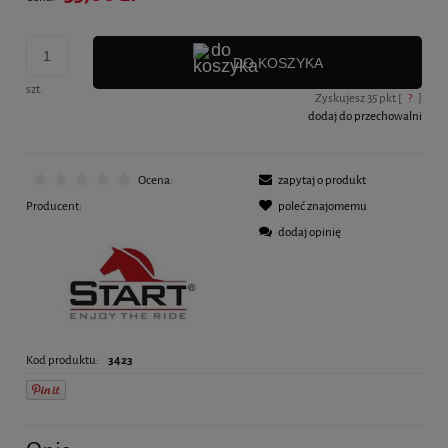
DO KOSZYKA
szt.
Zyskujesz
35
pkt [
?
]
dodaj do przechowalni
Ocena:
zapytaj o produkt
Producent:
poleć znajomemu
dodaj opinię
Kod produktu:
3423