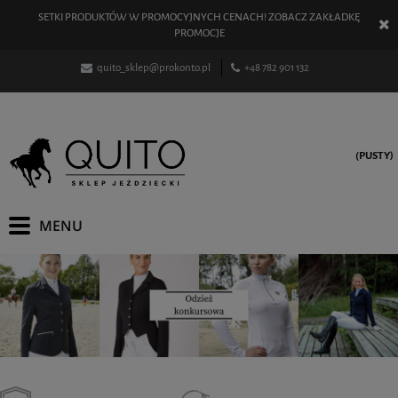
SETKI PRODUKTÓW W PROMOCYJNYCH CENACH! ZOBACZ ZAKŁADKĘ
PROMOCJE
quito_sklep@prokonto.pl
+48 782 901 132
(PUSTY)