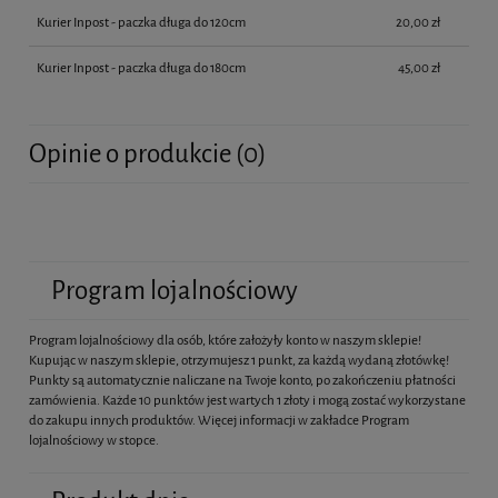
Kurier Inpost - paczka długa do 120cm
20,00 zł
Kurier Inpost - paczka długa do 180cm
45,00 zł
Opinie o produkcie (0)
Program lojalnościowy
Program lojalnościowy dla osób, które założyły konto w naszym sklepie!
Kupując w naszym sklepie, otrzymujesz 1 punkt, za każdą wydaną złotówkę!
Punkty są automatycznie naliczane na Twoje konto, po zakończeniu płatności
zamówienia. Każde 10 punktów jest wartych 1 złoty i mogą zostać wykorzystane
do zakupu innych produktów. Więcej informacji w zakładce Program
lojalnościowy w stopce.