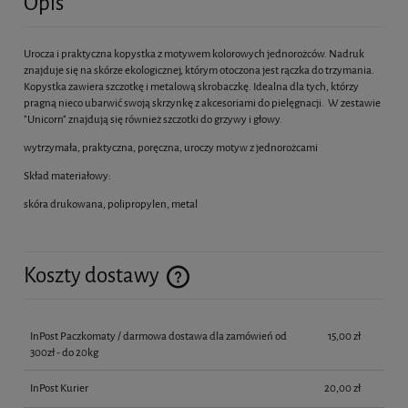
Opis
Urocza i praktyczna kopystka z motywem kolorowych jednorożców. Nadruk
znajduje się na skórze ekologicznej, którym otoczona jest rączka do trzymania.
Kopystka zawiera szczotkę i metalową skrobaczkę. Idealna dla tych, którzy
pragną nieco ubarwić swoją skrzynkę z akcesoriami do pielęgnacji. W zestawie
"Unicorn" znajdują się również szczotki do grzywy i głowy.
wytrzymała, praktyczna, poręczna, uroczy motyw z jednorożcami
Skład materiałowy:
skóra drukowana, polipropylen, metal
Koszty dostawy
Cena nie zawiera ewentualnych kosztów płatności
InPost Paczkomaty / darmowa dostawa dla zamówień od
15,00 zł
300zł - do 20kg
InPost Kurier
20,00 zł