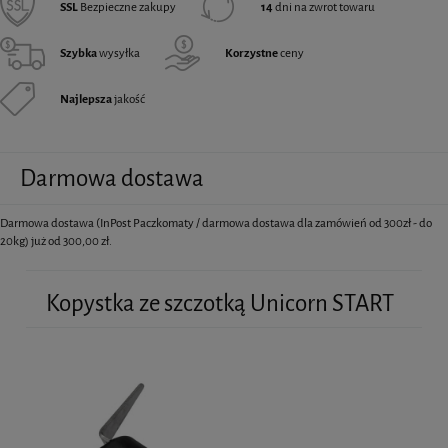
SSL
Bezpieczne zakupy
14
dni na zwrot towaru
Szybka
wysyłka
Korzystne
ceny
Najlepsza
jakość
Darmowa dostawa
Darmowa dostawa (InPost Paczkomaty / darmowa dostawa dla zamówień od 300zł - do
20kg) już od 300,00 zł.
Kopystka ze szczotką Unicorn START