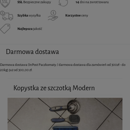
SSL
Bezpieczne zakupy
14
dni na zwrot towaru
Szybka
wysyłka
Korzystne
ceny
Najlepsza
jakość
Darmowa dostawa
Darmowa dostawa (InPost Paczkomaty / darmowa dostawa dla zamówień od 300zł - do
20kg) już od 300,00 zł.
Kopystka ze szczotką Modern