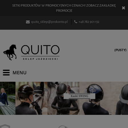
SETKI PRODUKTÓW W PROMOCYJNYCH CENACH! ZOBACZ ZAKŁADKĘ
PROMOCJE
quito_sklep@prokonto.pl
+48 782 901 132
(PUSTY)