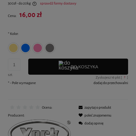
300zł - do 20kg
sprawdź formy dostawy
Cena nie zawiera ewentualnych kosztów płatności
16,00 zł
Cena:
*
Kolor:
DO KOSZYKA
szt.
Zyskujesz
16
pkt [
?
]
*
- Pole wymagane
dodaj do przechowalni
Ocena:
zapytaj o produkt
Producent:
poleć znajomemu
dodaj opinię