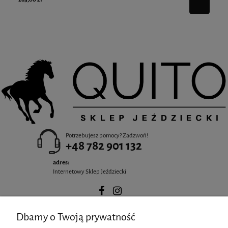
Potrzebujesz pomocy? Zadzwoń!
+48 782 901 132
adres:
Internetowy Sklep Jeździecki
Dbamy o Twoją prywatność
POMOC