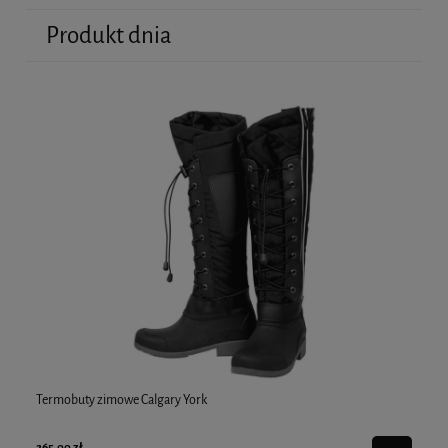
Produkt dnia
Termobuty zimowe Calgary York
Pl
265,00 zł
59,