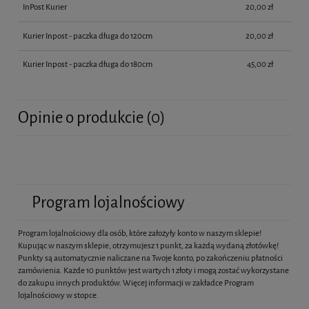
InPost Kurier
20,00 zł
Kurier Inpost - paczka długa do 120cm
20,00 zł
Kurier Inpost - paczka długa do 180cm
45,00 zł
Opinie o produkcie (0)
Program lojalnościowy
Program lojalnościowy dla osób, które założyły konto w naszym sklepie!
Kupując w naszym sklepie, otrzymujesz 1 punkt, za każdą wydaną złotówkę!
Punkty są automatycznie naliczane na Twoje konto, po zakończeniu płatności
zamówienia. Każde 10 punktów jest wartych 1 złoty i mogą zostać wykorzystane
do zakupu innych produktów. Więcej informacji w zakładce Program
lojalnościowy w stopce.